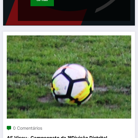
0 Comentários
AF Viseu– Campeonato da 1ªDivisão Distrital