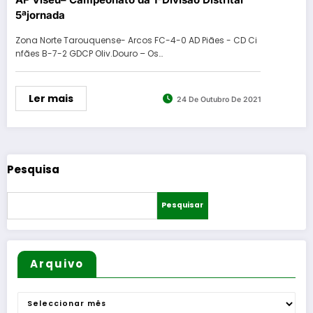
5ªjornada
Zona Norte Tarouquense- Arcos FC-4-0 AD Piães - CD Ci
nfães B-7-2 GDCP Oliv.Douro – Os…
Ler mais
24 De Outubro De 2021
Pesquisa
Pesquisar
Arquivo
Arquivo