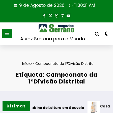
Saltar
9 de Agosto de 2026
11:30:22 AM
para
o
conteúdo
A Voz Serrana para o Mundo
Início
»
Campeonato da 1ªDivisão Distrital
Etiqueta: Campeonato da
1ªDivisão Distrital
Últimas
Casa de Santar V
 da Cabine de Leitura em Gouveia