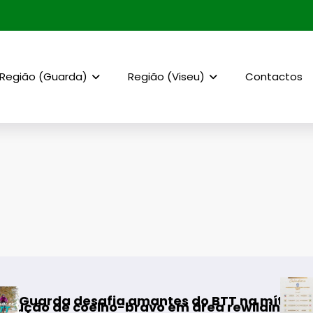
Região (Guarda)
Região (Viseu)
Contactos
AF Viseu – Campeon
 amantes do BTT na mítica Invernal Cidade da
-bravo em área rewilding