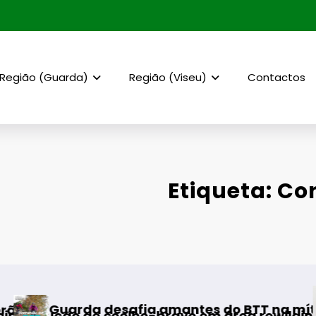
Região (Guarda)
Região (Viseu)
Contactos
Etiqueta: C
AF Vi
arda desafia amantes do BTT na mítica Invern
ção de coelho-bravo em área rewilding