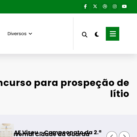
Diversos
oncurso para prospeção de
lítio
seu – Campeonato da 2.ª Divisão Distrital – IS
Fornos 
al Cidade da Guarda