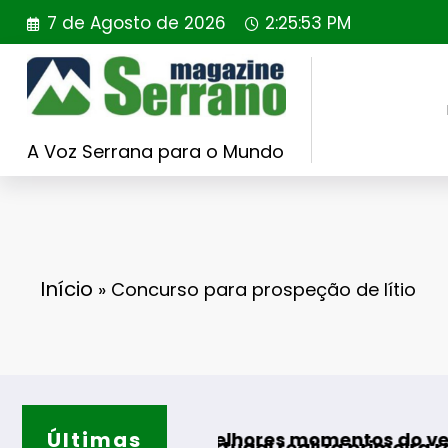
Saltar
7 de Agosto de 2026
2:25:54 PM
para
o
conteúdo
A Voz Serrana para o Mundo
Início
»
Concurso para prospeção de lítio
Últimas
Gu
ões para os melhores momentos do verão
Rewilding Portugal realiza primeira reintrodu