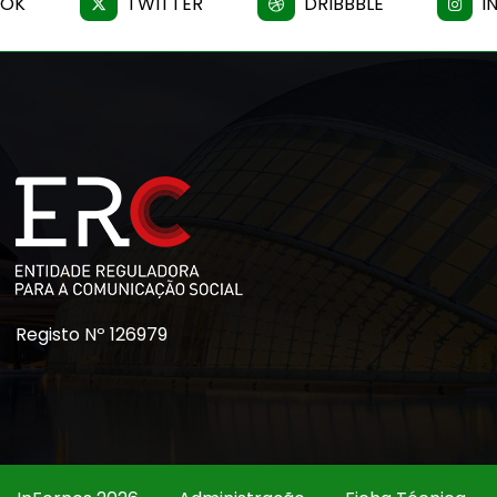
OOK
TWITTER
DRIBBBLE
I
Registo Nº 126979