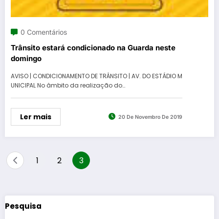
0 Comentários
Trânsito estará condicionado na Guarda neste
domingo
AVISO | CONDICIONAMENTO DE TRÂNSITO | AV. DO ESTÁDIO M
UNICIPAL No âmbito da realização do…
Ler mais
20 De Novembro De 2019
Paginação
1
2
3
dos
conteúdos
Pesquisa