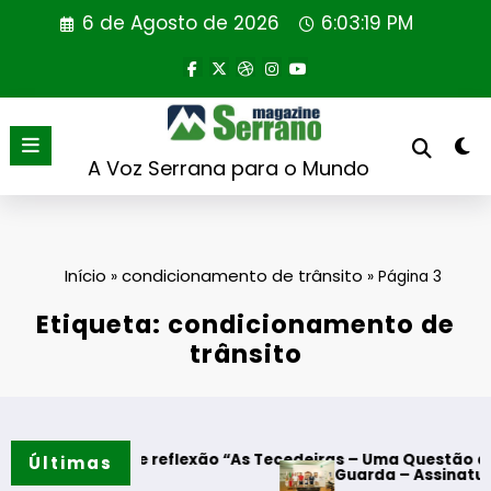
Saltar
6 de Agosto de 2026
6:03:20 PM
para
o
conteúdo
A Voz Serrana para o Mundo
Início
condicionamento de trânsito
»
»
Página 3
Etiqueta: condicionamento de
trânsito
 de reflexão “As Tecedeiras – Uma Questão de Mulheres e 
Últimas
Guarda – Assinatura dos protoco