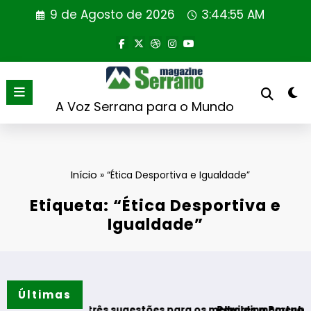
Saltar
9 de Agosto de 2026
3:44:56 AM
para
o
conteúdo
A Voz Serrana para o Mundo
Início
»
“Ética Desportiva e Igualdade”
Etiqueta: “Ética Desportiva e
Igualdade”
Últimas
três sugestões para os melhores momentos do verão
Rewilding Portugal realiza primeira