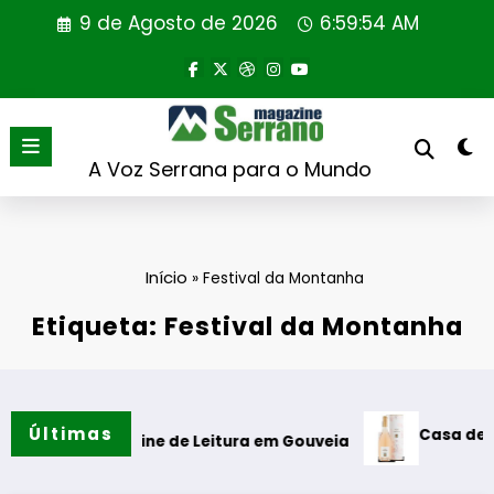
Saltar
9 de Agosto de 2026
6:59:55 AM
para
o
conteúdo
A Voz Serrana para o Mundo
Início
»
Festival da Montanha
Etiqueta: Festival da Montanha
Últimas
Casa de Santar Vin
da Cabine de Leitura em Gouveia