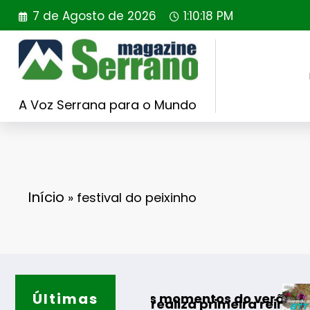
Saltar
7 de Agosto de 2026
1:10:19 PM
para
o
conteúdo
A Voz Serrana para o Mundo
Início
»
festival do peixinho
Últimas
Guarda des
 os melhores momentos do verão
g Portugal realiza primeira reintrodução de c