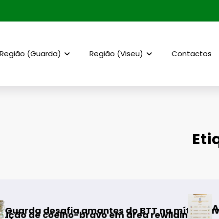
Região (Guarda)
Região (Viseu)
Contactos
Eti
AF Viseu – Ca
afia amantes do BTT na mítica Invernal Cida
oelho-bravo em área rewilding