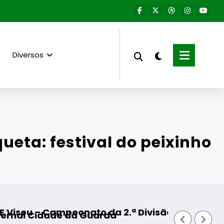
Diversos
queta: festival do peixinho
mpeonato da 2.ª Divisão Distrital – ISOJOFER s
Fornos de Algod
de da Guarda