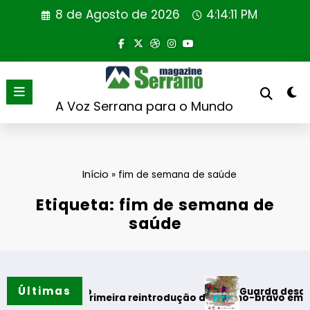
Saltar
8 de Agosto de 2026
4:14:12 PM
para
o
conteúdo
A Voz Serrana para o Mundo
Início
»
fim de semana de saúde
Etiqueta: fim de semana de
saúde
Últimas
Guarda desafia amantes
do verão
ealiza primeira reintrodução de coelho-bravo em área rewild