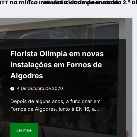
nvernal Cidade da Guarda
AF Viseu – Campeonato da 2.ª Divisão Distrital
Fo
Florista Olímpia em novas
instalações em Fornos de
Algodres
4 De Outubro De 2020
Depois de alguns anos, a funcionar em
Fornos de Algodres, junto à EN 16, a…
Ler mais