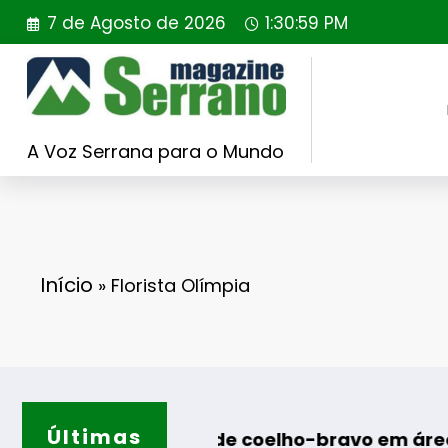
Saltar
7 de Agosto de 2026
1:31:00 PM
para
o
conteúdo
A Voz Serrana para o Mundo
Início
»
Florista Olímpia
Últimas
trodução de coelho-bravo em área rewilding