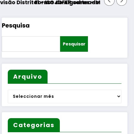
 – ISOJOFER sorteado
rnos de Algodres – Momento de reflexão “As T
Pesquisa
Pesquisar
Arquivo
Arquivo
Categorias