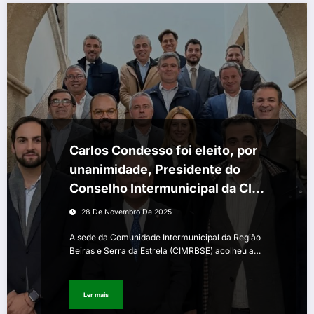
Carlos Condesso foi eleito, por
unanimidade, Presidente do
Conselho Intermunicipal da CIM
Região Beiras e Serra da Estrela
28 De Novembro De 2025
A sede da Comunidade Intermunicipal da Região
Beiras e Serra da Estrela (CIMRBSE) acolheu a…
Ler mais