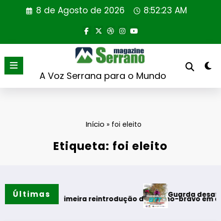
Saltar
8 de Agosto de 2026
8:52:23 AM
para
o
conteúdo
A Voz Serrana para o Mundo
Início
»
foi eleito
Etiqueta: foi eleito
Últimas
Guarda desafia amantes
o verão
ealiza primeira reintrodução de coelho-bravo em área rewild