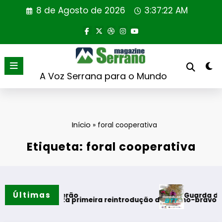
Saltar
8 de Agosto de 2026
3:37:23 AM
para
o
conteúdo
A Voz Serrana para o Mundo
Início
»
foral cooperativa
Etiqueta: foral cooperativa
Últimas
Guarda desafia am
ntos do verão
ugal realiza primeira reintrodução de coelho-bravo em área 