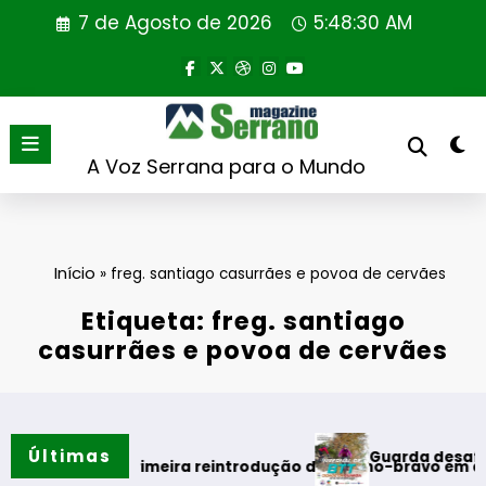
Saltar
7 de Agosto de 2026
5:48:30 AM
para
o
conteúdo
A Voz Serrana para o Mundo
Início
»
freg. santiago casurrães e povoa de cervães
Etiqueta: freg. santiago
casurrães e povoa de cervães
Últimas
Guarda desafia amantes
o verão
ealiza primeira reintrodução de coelho-bravo em área rewild