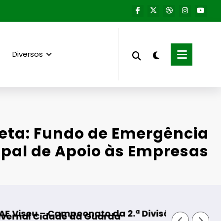
Diversos
ueta: Fundo de Emergência
pal de Apoio às Empresas
peonato da 2.ª Divisão Distrital – ISOJOFER so
Fornos de Algod
e da Guarda