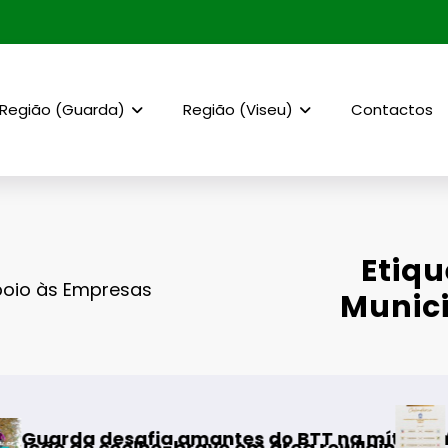
Região (Guarda)
Região (Viseu)
Contactos
Etiq
poio às Empresas
Munici
AF Viseu – Cam
afia amantes do BTT na mítica Invernal Cidad
elho-bravo em área rewilding