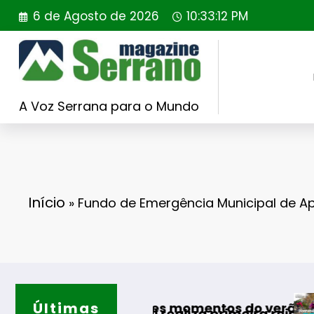
Saltar
6 de Agosto de 2026
10:33:13 PM
para
o
conteúdo
A Voz Serrana para o Mundo
Início
»
Fundo de Emergência Municipal de A
Últimas
Guarda des
 os melhores momentos do verão
g Portugal realiza primeira reintrodução de co