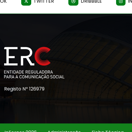
OOK
TWITTER
DRIBBBLE
I
Registo Nº 126979