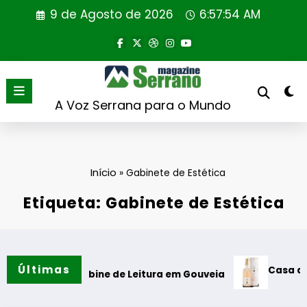
Saltar
9 de Agosto de 2026
6:57:55 AM
para
o
conteúdo
A Voz Serrana para o Mundo
Início
»
Gabinete de Estética
Etiqueta: Gabinete de Estética
Últimas
Casa de Santar
ão da Cabine de Leitura em Gouveia