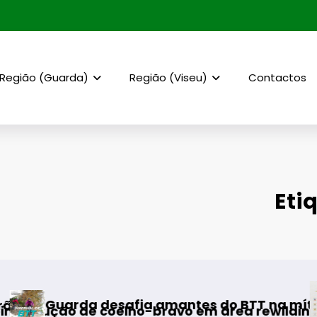
Região (Guarda)
Região (Viseu)
Contactos
Eti
AF Viseu – 
esafia amantes do BTT na mítica Invernal Cid
coelho-bravo em área rewilding