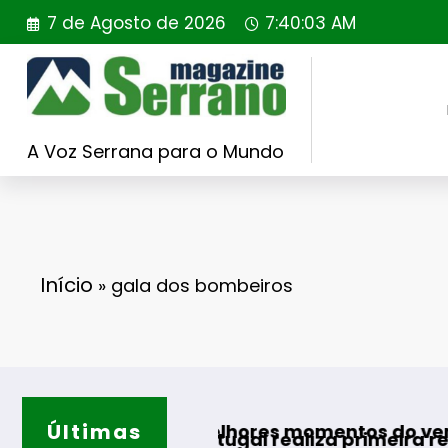
Saltar
7 de Agosto de 2026
7:40:04 AM
para
o
conteúdo
A Voz Serrana para o Mundo
Início
»
gala dos bombeiros
Últimas
Guarda d
ra os melhores momentos do verão
ing Portugal realiza primeira reintrodução de 