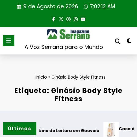
Saltar
9 de Agosto de 2026
7:02:13 AM
para
o
conteúdo
A Voz Serrana para o Mundo
Início
»
Ginásio Body Style Fitness
Etiqueta: Ginásio Body Style
Fitness
Últimas
Casa de Santar
ão da Cabine de Leitura em Gouveia