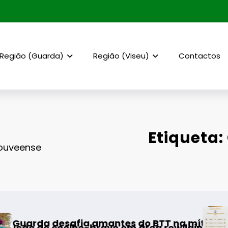
Região (Guarda)
Região (Viseu)
Contactos
Etiqueta
Gouveense
AF Viseu – Cam
fia amantes do BTT na mítica Invernal Cidade
lho-bravo em área rewilding