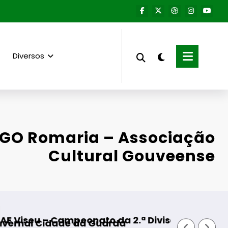
Diversos
: GO Romaria – Associação
Cultural Gouveense
peonato da 2.ª Divisão Distrital – ISOJOFER sor
Fornos de Algodr
 da Guarda