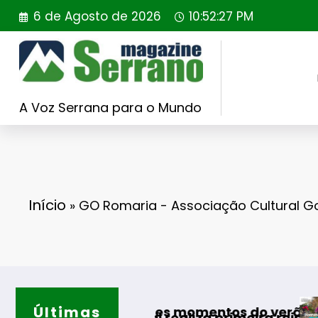
Saltar
6 de Agosto de 2026
10:52:28 PM
para
o
conteúdo
A Voz Serrana para o Mundo
Início
»
GO Romaria - Associação Cultural 
Últimas
Guarda desa
os melhores momentos do verão
 Portugal realiza primeira reintrodução de coe