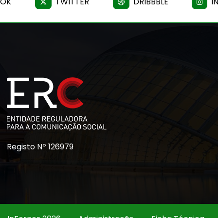
OOK
TWITTER
DRIBBBLE
I
Registo Nº 126979