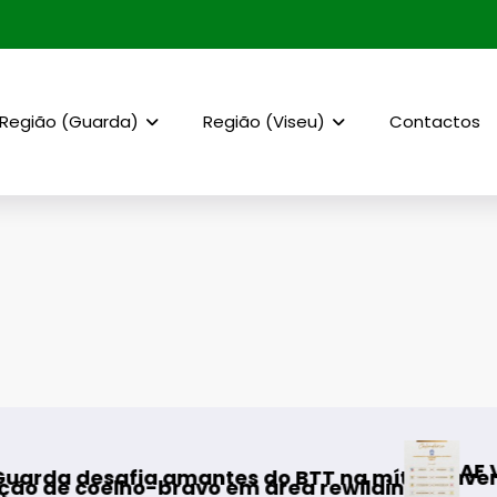
Região (Guarda)
Região (Viseu)
Contactos
AF Viseu – Campeonato da 
s do BTT na mítica Invernal Cidade da Guarda
em área rewilding