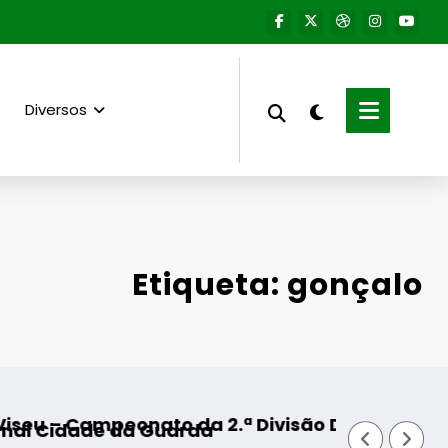
Diversos
Etiqueta: gonçalo
2.ª Divisão Distrital – ISOJOFER sorteado
Fornos de Algodres – Momen