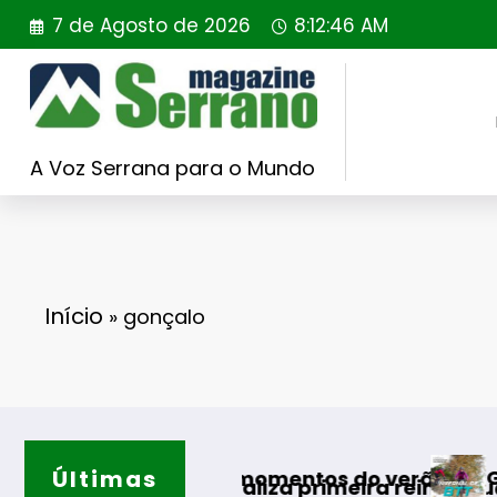
Saltar
7 de Agosto de 2026
8:12:47 AM
para
o
conteúdo
A Voz Serrana para o Mundo
Início
»
gonçalo
Últimas
Guarda desafia amante
s momentos do verão
ealiza primeira reintrodução de coelho-bravo 