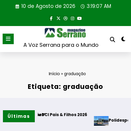
Saltar
10 de Agosto de 2026
3:19:08 AM
para
o
conteúdo
A Voz Serrana para o Mundo
Início
»
graduação
Etiqueta: graduação
 Tradições”
lançou DCI Pais & Filhos 2026
Últimas
Polidesportivo e Par