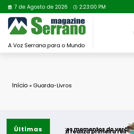
Saltar
7 de Agosto de 2026
2:23:01 PM
para
o
conteúdo
A Voz Serrana para o Mundo
Início
»
Guarda-Livros
Últimas
Guarda desa
os melhores momentos do verão
 Portugal realiza primeira reintrodução de co