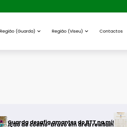
Região (Guarda)
Região (Viseu)
Contactos
AF Viseu – Cam
fia amantes do BTT na mítica Invernal Cidad
elho-bravo em área rewilding