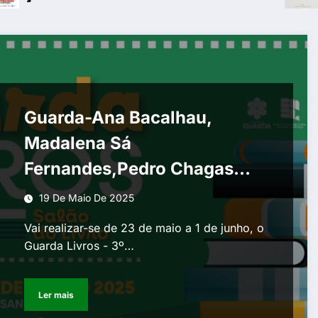
Guarda-Ana Bacalhau,
Madalena Sá
Fernandes,Pedro Chagas
Freitas e Rodrigo Guedes de
19 De Maio De 2025
Carvalho no 3º Guarda-
Vai realizar-se de 23 de maio a 1 de junho, o
Livros
Guarda Livros - 3º…
Ler mais