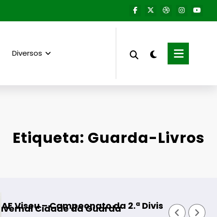
Diversos
Etiqueta: Guarda-Livros
peonato da 2.ª Divisão Distrital – ISOJOFER so
Fornos de Algod
e da Guarda