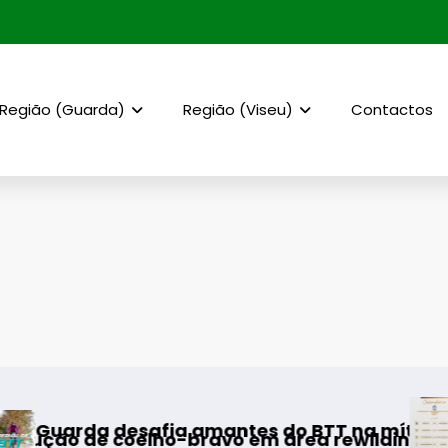
Região (Guarda)
Região (Viseu)
Contactos
AF Viseu – Ca
afia amantes do BTT na mítica Invernal Cida
oelho-bravo em área rewilding