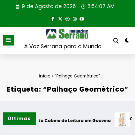
Saltar
9 de Agosto de 2026
6:54:08 AM
para
o
conteúdo
A Voz Serrana para o Mundo
Início
»
"Palhaço Geométrico"
Etiqueta: “Palhaço Geométrico”
Últimas
Casa de S
guração da Cabine de Leitura em Gouveia