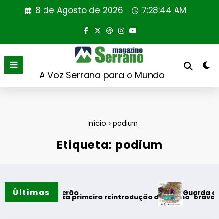
Saltar
8 de Agosto de 2026
7:28:44 AM
para
o
conteúdo
A Voz Serrana para o Mundo
Início
»
podium
Etiqueta: podium
Últimas
Guarda desafia ama
os do verão
al realiza primeira reintrodução de coelho-bravo em área re