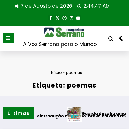
Saltar
7 de Agosto de 2026
2:44:48 AM
para
o
conteúdo
A Voz Serrana para o Mundo
Início
»
poemas
Etiqueta: poemas
Últimas
Guarda desafia amantes do BTT 
rimeira reintrodução de coelho-bravo em área rewilding