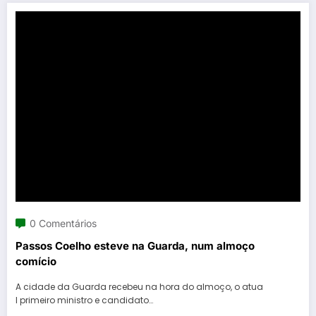
0 Comentários
Passos Coelho esteve na Guarda, num almoço
comício
A cidade da Guarda recebeu na hora do almoço, o atua
l primeiro ministro e candidato…