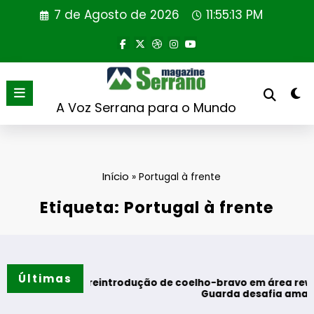
Saltar
7 de Agosto de 2026
11:55:14 PM
para
o
conteúdo
A Voz Serrana para o Mundo
Início
»
Portugal à frente
Etiqueta: Portugal à frente
Últimas
ntrodução de coelho-bravo em área rewilding
Guarda desafia amantes do BTT na mítica I