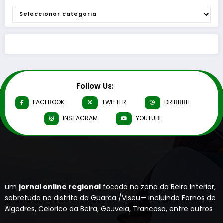
Categorias
Follow Us:
FACEBOOK
TWITTER
DRIBBBLE
INSTAGRAM
YOUTUBE
um
jornal online regional
focado na zona da Beira Interior,
sobretudo no distrito da Guarda /Viseu— incluindo Fornos de
Algodres, Celorico da Beira, Gouveia, Trancoso, entre outros