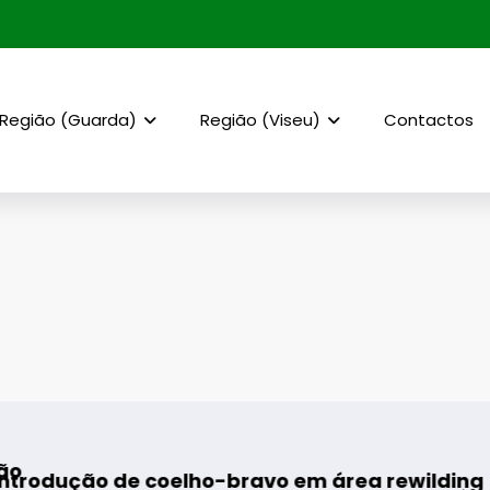
Região (Guarda)
Região (Viseu)
Contactos
 coelho-bravo em área rewilding