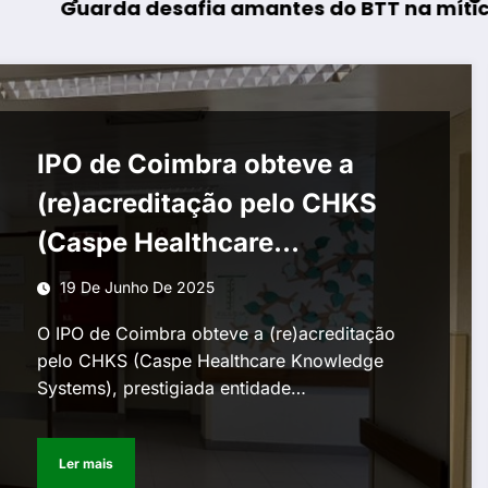
esafia amantes do BTT na mítica Invernal Cid
AF Viseu – 
IPO de Coimbra obteve a
(re)acreditação pelo CHKS
(Caspe Healthcare
Knowledge Systems)
19 De Junho De 2025
O IPO de Coimbra obteve a (re)acreditação
pelo CHKS (Caspe Healthcare Knowledge
Systems), prestigiada entidade…
Ler mais