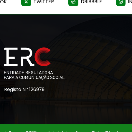
OOK
TWITTER
DRIBBBLE
I
Registo Nº 126979