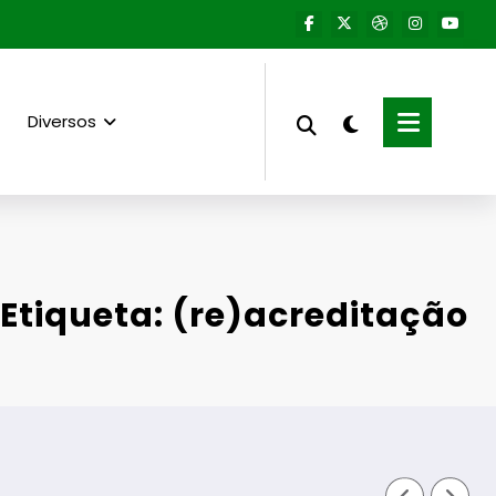
Diversos
Etiqueta: (re)acreditação
Fornos de Alg