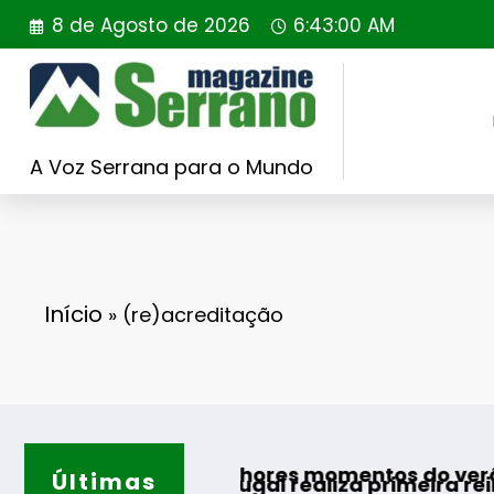
Saltar
8 de Agosto de 2026
6:43:01 AM
para
o
conteúdo
A Voz Serrana para o Mundo
Início
»
(re)acreditação
ra os melhores momentos do verão
Últimas
ing Portugal realiza primeira reintrodução de