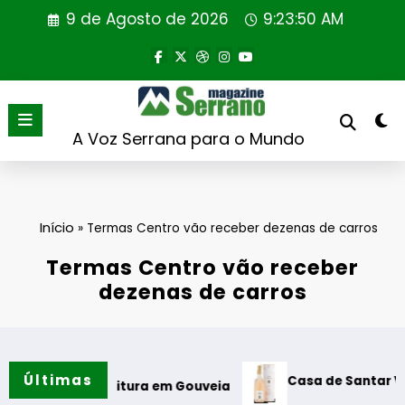
Saltar
9 de Agosto de 2026
9:23:50 AM
para
o
conteúdo
A Voz Serrana para o Mundo
Início
»
Termas Centro vão receber dezenas de carros
Termas Centro vão receber
dezenas de carros
Últimas
Casa de Santar Vinhos destaca
 Leitura em Gouveia