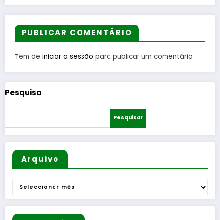
Invernal
Distrital
Eiras de
Cidade
–
Santa
da
ISOJOFE
Catarin
PUBLICAR COMENTÁRIO
Guarda
R
a, em
sortead
Freixeda
Tem de
iniciar a sessão
para publicar um comentário.
o
do
Torrão
requalifi
Pesquisa
cados
Pesquisar
Arquivo
Arquivo