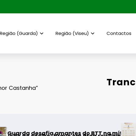
Região (Guarda)
Região (Viseu)
Contactos
Tranc
hor Castanha”
AF Viseu – Campeonat
antes do BTT na mítica Invernal Cidade da G
ravo em área rewilding