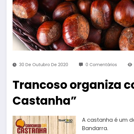
30 De Outubro De 2020
0 Comentários
Trancoso organiza c
Castanha”
A castanha é um d
Bandarra.