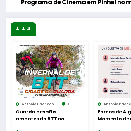
Programa de Cinema em Pinhel no 
+ + +
Antonio Pacheco
0
Antonio Pac
Fornos de Algodres –
Guarda – A
Momento de reflexão
dos protoco
“As Tecedeiras – Uma
cooperação