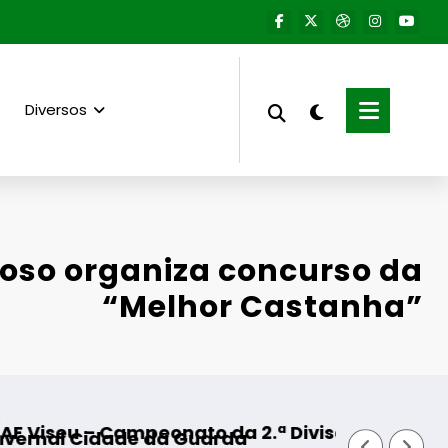
Diversos
oso organiza concurso da
“Melhor Castanha”
o da 2.ª Divisão Distrital – ISOJOFER sorteado
Fornos de Algodres – 
uarda