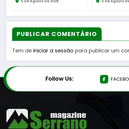
Questão de Mulheres e
5 De Agosto De 2026
Bombeiros E
4 De Agosto 
de Homens”
e diversas 
PUBLICAR COMENTÁRIO
Tem de
iniciar a sessão
para publicar um co
Follow Us:
FACEB