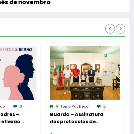
mês de novembro
heco
0
Antonio Pacheco
0
ssinatura
Reinauguração da
los de
Cabine de Leitura em
 entre
Gouveia