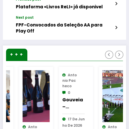
Plataforma «Livros ReLI» já disponivel
Next post
FPF-Convocados da Seleção AA para
Play Off
+ + +
Anto
Nio Pac
Heco
0
Gouveia
–
Congres
17 De Jun
so
Ho De 2026
Internac
Anto
Anto