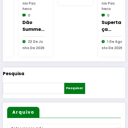
Nio Pac
Nio Pac
ional
Heco
Heco
dedicad
0
0
o às
Dão
Superta
Artes e
Summer
ça
ao
Edition
Candido
Imaginá
23 De Ju
1 De Ago
arranca
de
rio
Nho De 2026
Sto De 2026
este
Oliveira
Popular
sábado
Placard
– FC
Porto –
Pesquisa
Torreens
e-1-0
Pesquisar
(Final)
Arquivo
Arquivo