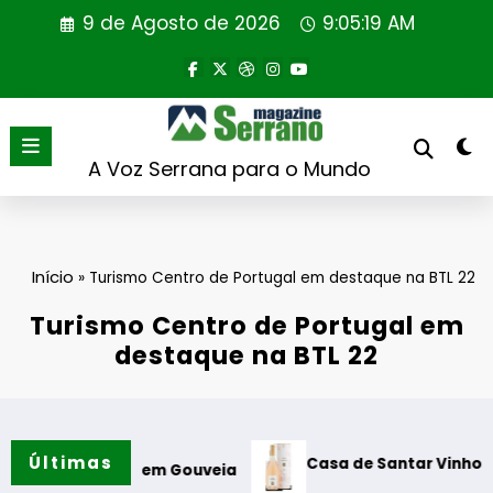
Saltar
9 de Agosto de 2026
9:05:20 AM
para
o
conteúdo
A Voz Serrana para o Mundo
Início
»
Turismo Centro de Portugal em destaque na BTL 22
Turismo Centro de Portugal em
destaque na BTL 22
Últimas
Casa de Santar Vinhos destaca três 
ra em Gouveia