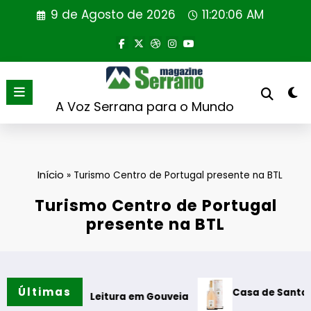
Saltar
9 de Agosto de 2026
11:20:06 AM
para
o
conteúdo
A Voz Serrana para o Mundo
Início
»
Turismo Centro de Portugal presente na BTL
Turismo Centro de Portugal
presente na BTL
Últimas
Casa de Santar Vinhos de
ne de Leitura em Gouveia