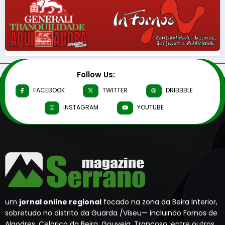
Follow Us:
FACEBOOK
TWITTER
DRIBBBLE
INSTAGRAM
YOUTUBE
um
jornal online regional
focado na zona da Beira Interior,
sobretudo no distrito da Guarda /Viseu— incluindo Fornos de
Algodres, Celorico da Beira, Gouveia, Trancoso, entre outros