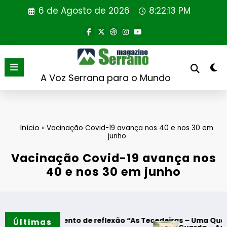
Saltar
6 de Agosto de 2026
8:22:13 PM
para
o
conteúdo
A Voz Serrana para o Mundo
Início
»
Vacinação Covid-19 avança nos 40 e nos 30 em
junho
Vacinação Covid-19 avança nos
40 e nos 30 em junho
– Momento de reflexão “As Tecedeiras – Uma Questão de Mul
Últimas