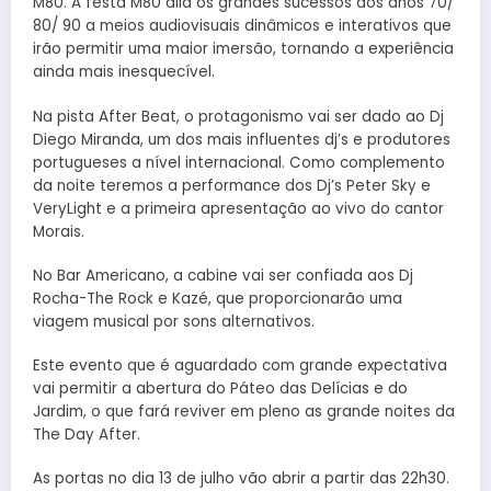
M80. A festa M80 alia os grandes sucessos dos anos 70/
80/ 90 a meios audiovisuais dinâmicos e interativos que
irão permitir uma maior imersão, tornando a experiência
ainda mais inesquecível.
Na pista After Beat, o protagonismo vai ser dado ao Dj
Diego Miranda, um dos mais influentes dj’s e produtores
portugueses a nível internacional. Como complemento
da noite teremos a performance dos Dj’s Peter Sky e
VeryLight e a primeira apresentação ao vivo do cantor
Morais.
No Bar Americano, a cabine vai ser confiada aos Dj
Rocha-The Rock e Kazé, que proporcionarão uma
viagem musical por sons alternativos.
Este evento que é aguardado com grande expectativa
vai permitir a abertura do Páteo das Delícias e do
Jardim, o que fará reviver em pleno as grande noites da
The Day After.
As portas no dia 13 de julho vão abrir a partir das 22h30.