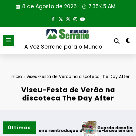
Saltar
8 de Agosto de 2026
7:35:45 AM
para
o
conteúdo
A Voz Serrana para o Mundo
Início
»
Viseu-Festa de Verão na discoteca The Day After
Viseu-Festa de Verão na
discoteca The Day After
Últimas
Guarda desafia amantes do BT
ão
 primeira reintrodução de coelho-bravo em área rewilding