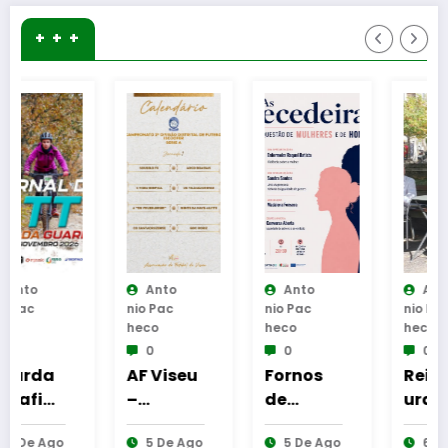
+ + +
Anto
Anto
Anto
Nio Pac
Nio Pac
Nio Pac
Heco
Heco
Heco
0
0
0
AF Viseu
Fornos
Reinaug
–
de
uração
Campeo
Algodres
da
5 De Ago
5 De Ago
6 De Ago
nato da
–
Cabine