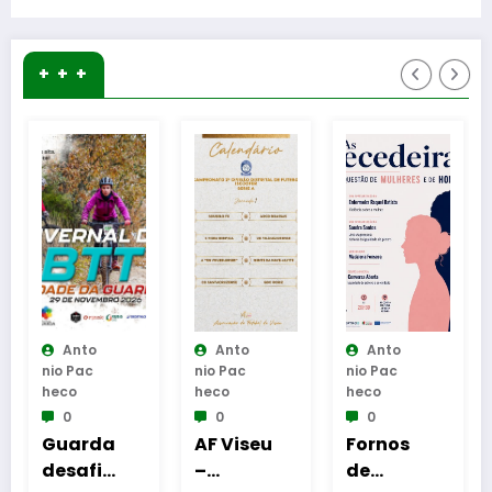
Crédito Agrícola
+ + +
Anto
Anto
Anto
Nio Pac
Nio Pac
Nio Pac
Heco
Heco
Heco
0
0
0
da
AF Viseu
Fornos
Reinaug
ia
–
de
uração