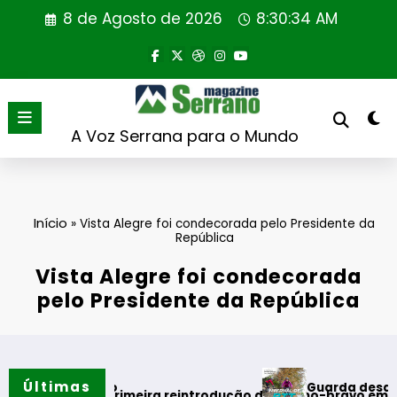
Saltar
8 de Agosto de 2026
8:30:34 AM
para
o
conteúdo
A Voz Serrana para o Mundo
Início
»
Vista Alegre foi condecorada pelo Presidente da
República
Vista Alegre foi condecorada
pelo Presidente da República
Últimas
Guarda desafia amantes 
 verão
aliza primeira reintrodução de coelho-bravo em área rewildi