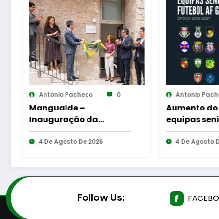
0
Antonio Pacheco
0
Ant
Aumento do número de
Guar
equipas seniores na AF
aman
o
Guarda
míti
4 De Agosto De 2026
da G
5 D
Follow Us:
FACEB