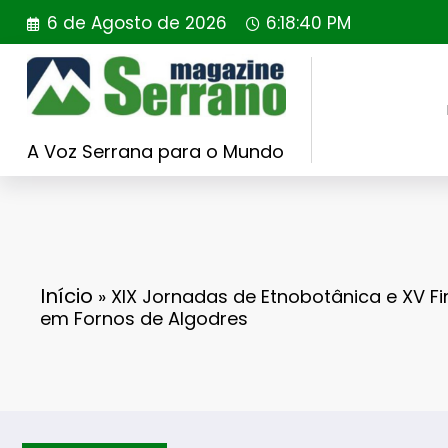
Saltar
6 de Agosto de 2026
6:18:41 PM
para
o
conteúdo
A Voz Serrana para o Mundo
Início
»
XIX Jornadas de Etnobotânica e XV F
em Fornos de Algodres