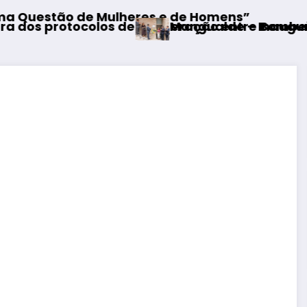
lheres e de Homens”
Mangualde – Inauguração da Requalifi
 de cooperação entre Bombeiros Egitanienses e