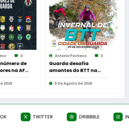
onio Pacheco
0
Antonio Pacheco
0
da desafia
AF Viseu – Campeonato
tes do BTT na
da 2.ª Divisão Distrital –
ca Invernal Cidade
ISOJOFER sorteado
uarda
e Agosto De 2026
5 De Agosto De 2026
OOK
TWITTER
DRIBBBLE
I