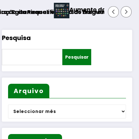
Aumento do número de equipas seniores
cação do Bairro Municipal
 diversas Freguesias
Pesquisa
Pesquisar
Arquivo
Arquivo