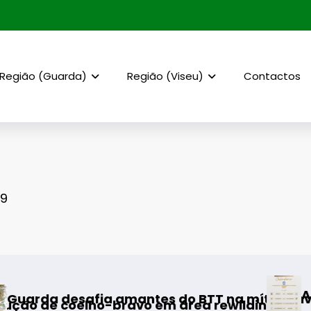
Região (Guarda)
Região (Viseu)
Contactos
 9
AF Viseu – Campeonato
antes do BTT na mítica Invernal Cidade da G
avo em área rewilding