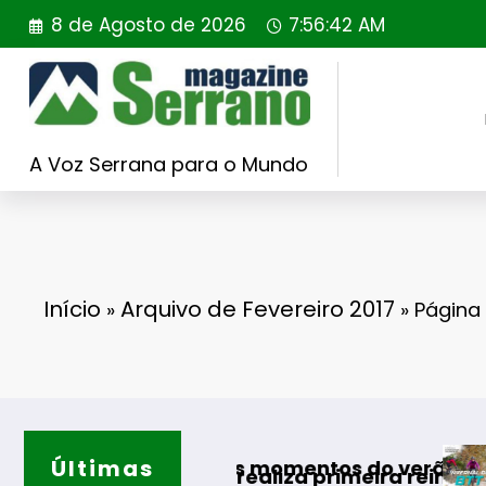
Saltar
8 de Agosto de 2026
7:56:44 AM
para
o
conteúdo
A Voz Serrana para o Mundo
Início
Arquivo de Fevereiro 2017
»
»
Página
Últimas
Guarda desafia am
hores momentos do verão
gal realiza primeira reintrodução de coelho-br