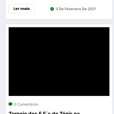
Ler mais
3 De Fevereiro De 2017
0 Comentários
Torneio dos 5 F´s de Ténis na