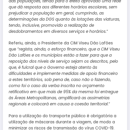
das populações, tendo para o efeito aprovado uma rede
que dá resposta aos diferentes horários escolares, sem
prejudicar a população em geral, cumprindo, as
determinações da DGS quanto às lotações das viaturas,
tendo, inclusive, promovido a realização de
desdobramentos em diversos serviços e horários.
”
Referiu, ainda, o Presidente da CIM Viseu Dão Lafões
que “
regista, ainda, o esforço financeiro, que a CIM Viseu
Dão Lafões e os municípios estão a fazer para que a
reposição dos níveis de serviço sejam os descritos, pelo
que, é fulcral que o Governo esteja atento às
dificuldades e implemente medidas de apoio financeiro
a estes territórios, sob pena de, caso não o fazendo,
como foi o caso da verba inscrita no orçamento
retificativo em que mais de 95% da mesma foi entregue
às Áreas Metropolitanas, amplificará as assimetrias
regionais e colocará em causa a coesão territorial
.”
Para a utilização do transporte público é obrigatória a
utilização de máscaras durante a viagem, de modo a
minimizar os riscos de transmissão do vírus COVID-19.