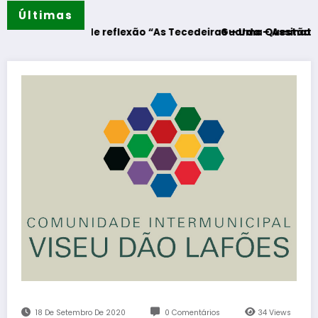
Últimas
nto de reflexão “As Tecedeiras – Uma Questão de Mulheres 
Guarda – Assinatura dos proto
18 De Setembro De 2020
0 Comentários
34
Views