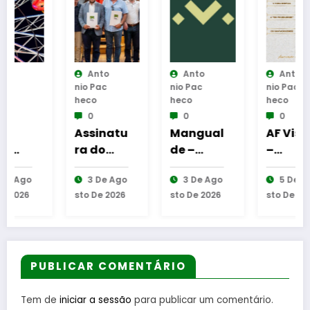
Anto
Anto
Anto
Nio Pac
Nio Pac
Nio Pac
Heco
Heco
Heco
0
0
0
Assinatu
Mangual
AF Viseu
ra do
de –
–
novo
Projeto
Campeo
3 De Ago
3 De Ago
5 De Ago
Acordo
“Patas
nato da
Sto De 2026
Sto De 2026
Sto De 2026
Coletivo
no
2.ª
de
Parque”
Divisão
Emprega
venceu a
Distrital
dor
edição
–
Público
de 2026
ISOJOFE
PUBLICAR COMENTÁRIO
(ACEP)
do
R
entre o
Orçame
sortead
Tem de
iniciar a sessão
para publicar um comentário.