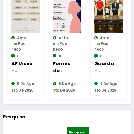
Anto
Anto
Anto
Nio Pac
Nio Pac
Nio Pac
Heco
Heco
Heco
0
0
0
u
Fornos
Guarda
Reinaug
de
–
uração
o
Algodres
Assinatu
da
go
5 De Ago
4 De Ago
6 De Ago
a
–
ra dos
Cabine
26
Sto De 2026
Sto De 2026
Sto De 2026
Moment
protocol
de
o
o de
os de
Leitura
al
reflexão
coopera
em
“As
ção
Gouveia
Pesquisa
E
Tecedeir
entre
as –
Bombeir
Pesquisar