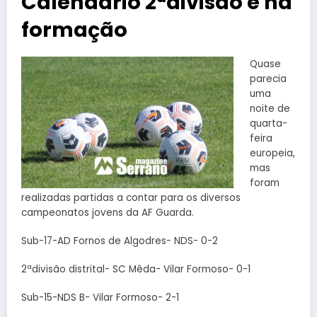
Calendário 2ªdivisão e na
formação
Quase
parecia
uma
noite de
quarta-
feira
europeia,
mas
foram
realizadas partidas a contar para os diversos
campeonatos jovens da AF Guarda.
Sub-17-AD Fornos de Algodres- NDS- 0-2
2ªdivisão distrital- SC Mêda- Vilar Formoso- 0-1
Sub-15-NDS B- Vilar Formoso- 2-1