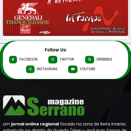
Follow Us:
FACEBOOK
TWITTER
DRIBBBLE
INSTAGRAM
YOUTUBE
um
jornal online regional
focado na zona da Beira Interior,
sobretudo no distrito da Guarda /Viseu— incluindo Fornos de