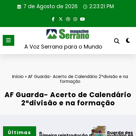
Saltar
7 de Agosto de 2026
2:23:21 PM
para
o
conteúdo
A Voz Serrana para o Mundo
Início
»
AF Guarda- Acerto de Calendário 2ªdivisão e na
formação
AF Guarda- Acerto de Calendário
2ªdivisão e na formação
Últimas
Guarda desafia amantes d
 verão
aliza primeira reintrodução de coelho-bravo em área rewildi