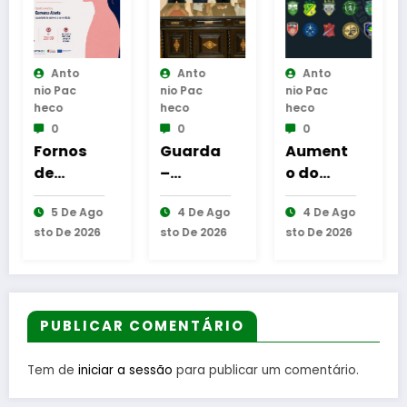
Anto
Anto
Anto
Nio Pac
Nio Pac
Nio Pac
Heco
Heco
Heco
0
0
0
s
Guarda
Aument
Reinaug
–
o do
uração
res
Assinatu
número
da
 Ago
4 De Ago
4 De Ago
6 De Ago
ra dos
de
Cabine
2026
Sto De 2026
Sto De 2026
Sto De 2026
nt
protocol
equipas
de
os de
seniores
Leitura
xão
coopera
na AF
em
ção
Guarda
Gouveia
eir
entre
PUBLICAR COMENTÁRIO
Bombeir
os
Tem de
iniciar a sessão
para publicar um comentário.
tão
Egitanie