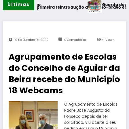
Últimas
Guarda desafia amantes
do verão
realiza primeira reintrodução de coelho-bravo em área rewil
19 De Outubro De 2020
0 Comentários
41
Views
Agrupamento de Escolas
do Concelho de Aguiar da
Beira recebe do Município
18 Webcams
O Agrupamento de Escolas
Padre José Augusto da
Fonseca depois de ter
solicitado, viu aceite o seu
pedido e assim o Município