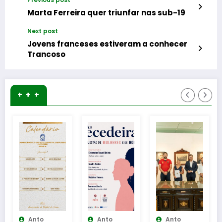
Marta Ferreira quer triunfar nas sub-19
Next post
Jovens franceses estiveram a conhecer
Trancoso
+ + +
to
Anto
Anto
Anto