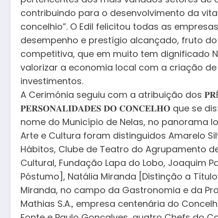
contribuindo para o desenvolvimento da vita
concelhio”. O Edil felicitou todas as empres
desempenho e prestígio alcançado, fruto do
competitiva, que em muito tem dignificado N
valorizar a economia local com a criação d
investimentos.
A Cerimónia seguiu com a atribuição dos 𝐏𝐑É𝐌𝐈𝐎𝐒
𝐏𝐄𝐑𝐒𝐎𝐍𝐀𝐋𝐈𝐃𝐀𝐃𝐄𝐒 𝐃𝐎 𝐂𝐎𝐍𝐂𝐄𝐋𝐇𝐎 q
nome do Município de Nelas, no panorama loc
Arte e Cultura foram distinguidos Amarelo Sil
Hábitos, Clube de Teatro do Agrupamento de
Cultural, Fundação Lapa do Lobo, Joaquim Pais
Póstumo], Natália Miranda [Distinção a Títu
Miranda, no campo da Gastronomia e da Prom
Mathias S.A., empresa centenária do Concelho
Fonte e Paulo Gonçalves, quatro Chefs do C