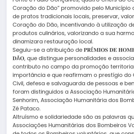
Coração do Dão” promovido pelo Município 
de pratos tradicionais locais, preservar, val
Coração do Dão, incentivando à utilização 
produtos culinários, valorizando a sua harm
dinamizara restauração local.
Seguiu-se a atribuição de 𝐏𝐑É𝐌𝐈𝐎𝐒 𝐃𝐄 𝐇𝐎𝐌𝐄𝐍
𝐃Ã𝐎, que distingue personalidades e assoc
contributo no campo da promoção territorial,
importância e que reafirmam o prestígio d
Civil, defesa e salvaguarda de pessoas e 
foram distinguidos a Associação Humanitári
Senhorim, Associação Humanitária dos Bombe
Zé Pataco.
Altruísmo e solidariedade são as palavras 
Associações Humanitárias dos Bombeiros Vol
de todos os Bombeiros voluntários, que cons