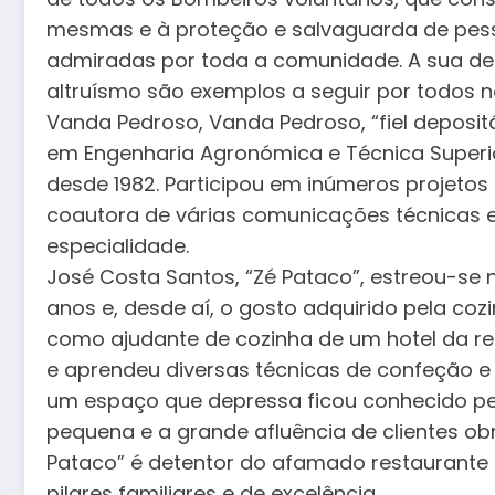
mesmas e à proteção e salvaguarda de pesso
admiradas por toda a comunidade. A sua dedi
altruísmo são exemplos a seguir por todos n
Vanda Pedroso, Vanda Pedroso, “fiel depositá
em Engenharia Agronómica e Técnica Superior
desde 1982. Participou em inúmeros projetos d
coautora de várias comunicações técnicas e 
especialidade.
José Costa Santos, “Zé Pataco”, estreou-se
anos e, desde aí, o gosto adquirido pela cozi
como ajudante de cozinha de um hotel da r
e aprendeu diversas técnicas de confeção e
um espaço que depressa ficou conhecido pel
pequena e a grande afluência de clientes o
Pataco” é detentor do afamado restaurant
pilares familiares e de excelência.