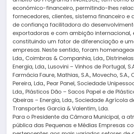
económico-financeiro, permitindo-lhes rela
fornecedores, clientes, sistema financeiro e
de confiança facilitadora do desenvolvimen
exportadoras e com ambição internacional, e
constituindo um fator de diferenciação e um
empresas. Neste sentido, foram homenagead
Lda., Coimbras & Companhia, Lda., Distrinela
Energia, Lda., Lusovini – Vinhos de Portugal, 
Farmácia Faure, Mathias, S.A., Movecho, S.A., 
Pereira, Lda., Pear Panel, Sociedade Unipessoal,
Lda., Plásticos Dão – Sacos Papel e de Plástic
Qbeiras – Energia, Lda., Sociedade Agrícola de 
Transportes Garcia & Valentim, Lda.
Para o Presidente da Câmara Municipal, a at
pública das Pequenas e Médias Empresas co
pertencentes aos mais variados setores de a