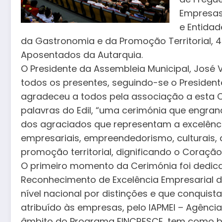
Empresas 
e Entidad
da Gastronomia e da Promoção Territorial, 
Aposentados da Autarquia.
O Presidente da Assembleia Municipal, José 
todos os presentes, seguindo-se o Presiden
agradeceu a todos pela associação a esta 
palavras do Edil, “uma cerimónia que engra
dos agraciados que representam a excelênc
empresariais, empreendedorismo, culturais, 
promoção territorial, dignificando o Coração
O primeiro momento da Cerimónia foi dedica
Reconhecimento de Excelência Empresarial 
nível nacional por distinções e que conquista
atribuído às empresas, pelo IAPMEI – Agênci
âmbito do Programa FINCRESCE, tem como ba