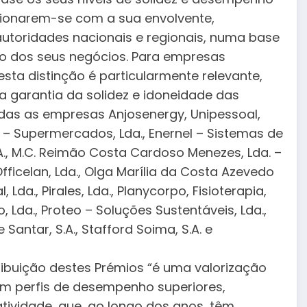
cionarem-se com a sua envolvente,
 autoridades nacionais e regionais, numa base
to dos seus negócios. Para empresas
sta distinção é particularmente relevante,
a garantia da solidez e idoneidade das
as as empresas Anjosenergy, Unipessoal,
s – Supermercados, Lda., Enernel – Sistemas de
S.A., M.C. Reimão Costa Cardoso Menezes, Lda. –
Officelan, Lda., Olga Marília da Costa Azevedo
 Lda., Pirales, Lda., Planycorpo, Fisioterapia,
o, Lda., Proteo – Soluções Sustentáveis, Lda.,
Santar, S.A., Stafford Soima, S.A. e
ribuição destes Prémios “é uma valorização
m perfis de desempenho superiores,
tividade, que, ao longo dos anos, têm