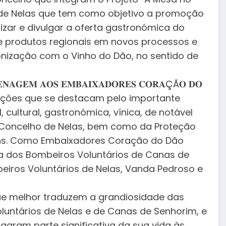
de Nelas que tem como objetivo a promoção
orizar e divulgar a oferta gastronómica do
de produtos regionais em novos processos e
onização com o Vinho do Dão, no sentido de
𝐆𝐄𝐌 𝐀𝐎𝐒 𝐄𝐌𝐁𝐀𝐈𝐗𝐀𝐃𝐎𝐑𝐄𝐒 𝐂𝐎𝐑𝐀ÇÃ𝐎 𝐃𝐎
iações que se destacam pelo importante
 cultural, gastronómica, vínica, de notável
o Concelho de Nelas, bem como da Proteção
bens. Como Embaixadores Coração do Dão
a dos Bombeiros Voluntários de Canas de
iros Voluntários de Nelas, Vanda Pedroso e
que melhor traduzem a grandiosidade das
untários de Nelas e de Canas de Senhorim, e
agram parte significativa da sua vida às