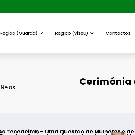
Região (Guarda)
Região (Viseu)
Contactos
Cerimónia 
 Nelas
estão de Mulheres e de Homens”