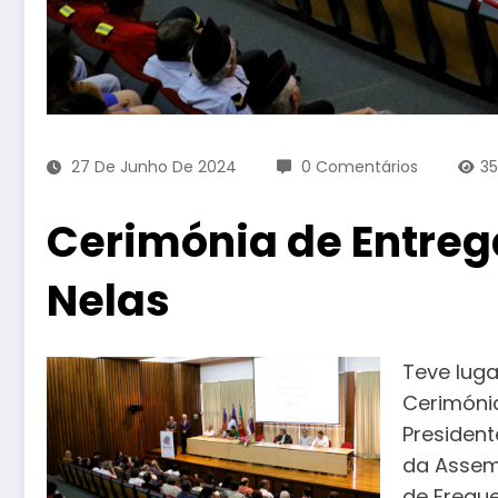
27 De Junho De 2024
0 Comentários
3
Cerimónia de Entreg
Nelas
Teve luga
Cerimónia
President
da Assemb
de Fregu