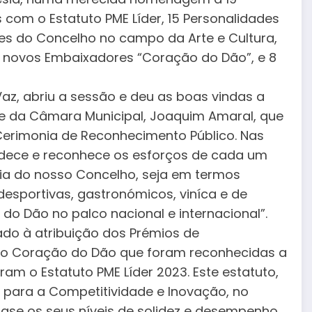
com o Estatuto PME Líder, 15 Personalidades
es do Concelho no campo da Arte e Cultura,
4 novos Embaixadores “Coração do Dão”, e 8
Vaz, abriu a sessão e deu as boas vindas a
te da Câmara Municipal, Joaquim Amaral, que
Cerimonia de Reconhecimento Público. Nas
ndece e reconhece os esforços de cada um
ia do nosso Concelho, seja em termos
desportivas, gastronómicos, viníca e de
 do Dão no palco nacional e internacional”.
do à atribuição dos Prémios de
do Coração do Dão que foram reconhecidas a
ram o Estatuto PME Líder 2023. Este estatuto,
a para a Competitividade e Inovação, no
se os seus níveis de solidez e desempenho