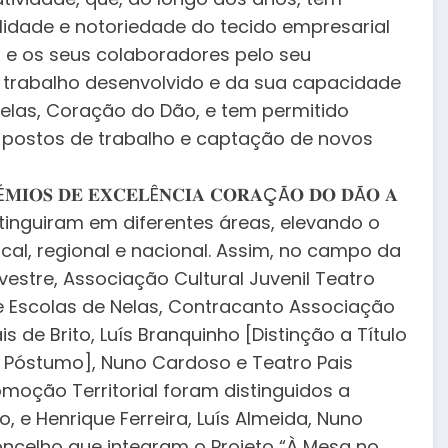
lidade e notoriedade do tecido empresarial
as e os seus colaboradores pelo seu
 trabalho desenvolvido e da sua capacidade
elas, Coração do Dão, e tem permitido
e postos de trabalho e captação de novos
 𝐃𝐄 𝐄𝐗𝐂𝐄𝐋Ê𝐍𝐂𝐈𝐀 𝐂𝐎𝐑𝐀ÇÃ𝐎 𝐃𝐎 𝐃Ã𝐎 𝐀
ue se distinguiram em diferentes áreas, elevando o
al, regional e nacional. Assim, no campo da
vestre, Associação Cultural Juvenil Teatro
 Escolas de Nelas, Contracanto Associação
 de Brito, Luís Branquinho [Distinção a Título
lo Póstumo], Nuno Cardoso e Teatro Pais
oção Territorial foram distinguidos a
, e Henrique Ferreira, Luís Almeida, Nuno
oncelho que integram o Projeto “À Mesa no