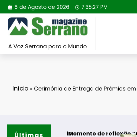
Saltar
6 de Agosto de 2026
7:35:28 PM
para
o
conteúdo
A Voz Serrana para o Mundo
Início
»
Cerimónia de Entrega de Prémios em
o
 Momento de reflexão “As Tecedeiras – Uma Qu
Últimas