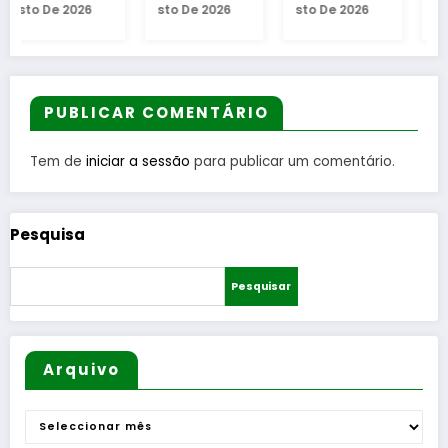
6
Sto De 2026
Sto De 2026
Sto De 2026
l
Requalifi
equipas
na
cação
seniores
mítica
a
do
na AF
Invernal
Bairro
Guarda
Cidade
Municip
da
PUBLICAR COMENTÁRIO
r
al
Guarda
Tem de
iniciar a sessão
para publicar um comentário.
e
s
Pesquisa
i
Pesquisar
Arquivo
Arquivo