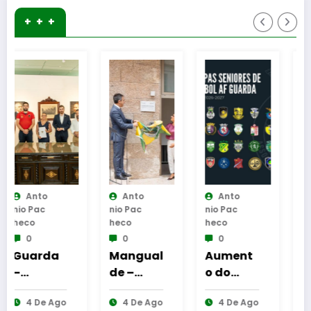
+ + +
Anto
Anto
Anto
Nio Pac
Nio Pac
Nio Pac
Heco
Heco
Heco
0
0
0
Mangual
Aument
Guarda
de –
o do
desafia
u
Inaugur
número
amante
go
4 De Ago
4 De Ago
5 De Ago
ação da
de
s do BTT