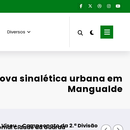
Diversos
ova sinalética urbana em
Mangualde
to da 2.ª Divisão Distrital – ISOJOFER sorteado
Fornos de Algodres – 
Guarda