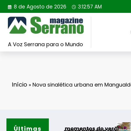
Saltar
8 de Agosto de 2026
3:12:58 AM
para
o
conteúdo
A Voz Serrana para o Mundo
Início
»
Nova sinalética urbana em Manguald
Últimas
Guarda desafia a
lhores momentos do verão
ugal realiza primeira reintrodução de coelho-