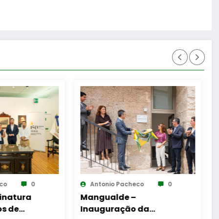
heco
0
Antonio Pacheco
0
–
Reinauguração da
o da
Cabine de Leitura em