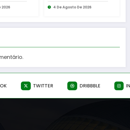
ção do
Gouveia
cipal
De 2026
6 De Agosto De 2026
mentário.
OOK
TWITTER
DRIBBBLE
I