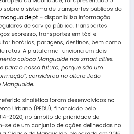
uropeia da Mobilidade, foi apresentado o
 sobre o sistema de transportes públicos do
mangualde.pt
– disponibiliza informação
egulares de serviço público, transportes
iços expresso, transportes em táxi e
ultar horários, paragens, destinos, bem como
e rotas. A plataforma funciona em dois
amenta coloca Mangualde nas smart cities.
e para o nosso futuro, porque são um
ormação”, considerou na altura João
e Mangualde.
eferida sinalética foram desenvolvidos no
nto Urbano (PEDU), financiado pelo
14-2020, no âmbito da prioridade de
am-se de um conjunto de ações delineadas no
a a Cidade de Mangualde, elaborado em 2016.