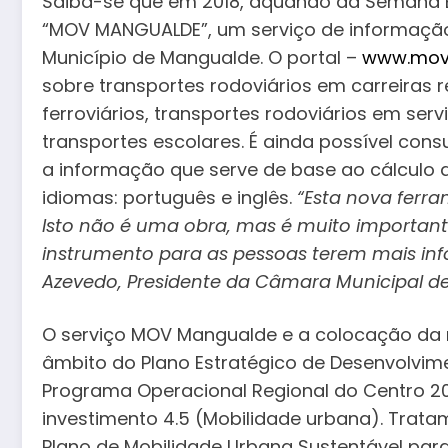
Saiba-se que em 2018, aquando da Semana E
“MOV MANGUALDE”, um serviço de informação
Município de Mangualde. O portal –
www.mov
sobre transportes rodoviários em carreiras r
ferroviários, transportes rodoviários em serv
transportes escolares. É ainda possível cons
a informação que serve de base ao cálculo d
idiomas: português e inglês.
“Esta nova ferr
Isto não é uma obra, mas é muito important
instrumento para as pessoas terem mais inf
Azevedo, Presidente da Câmara Municipal d
O serviço MOV Mangualde e a colocação da r
âmbito do Plano Estratégico de Desenvolvime
Programa Operacional Regional do Centro 20
investimento 4.5 (Mobilidade urbana). Trat
Plano de Mobilidade Urbana Sustentável par