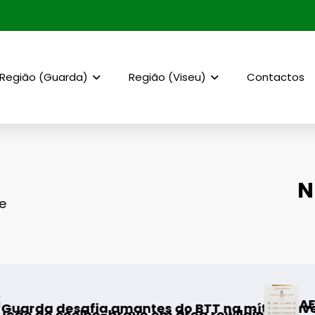
Região (Guarda)
Região (Viseu)
Contactos
N
e
AF Viseu – Campeona
mantes do BTT na mítica Invernal Cidade da 
bravo em área rewilding