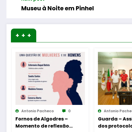
Museu à Noite em Pinhel
+ + +
Antonio Pacheco
0
Antonio Pac
Guarda – Assinatura
Mangualde 
dos protocolos de
Inauguraçã