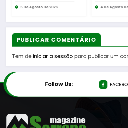
cooperação entre
Requalifica
Bombeiros Egitanienses
4 De Agosto De 2026
Bairro Muni
4 De Agosto 
e diversas Freguesias
PUBLICAR COMENTÁRIO
Tem de
iniciar a sessão
para publicar um co
Follow Us:
FACEB