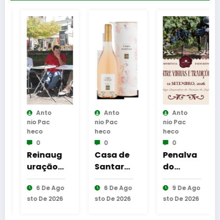
Anto
Anto
Anto
Nio Pac
Nio Pac
Nio Pac
Heco
Heco
Heco
0
0
0
Reinaug
Casa de
Penalva
uração
Santar
do
da
Vinhos
Castelo
6 De Ago
6 De Ago
9 De Ago
Cabine
destaca
acolhe
Sto De 2026
Sto De 2026
Sto De 2026
de
três
experiên
Leitura
sugestõ
cia