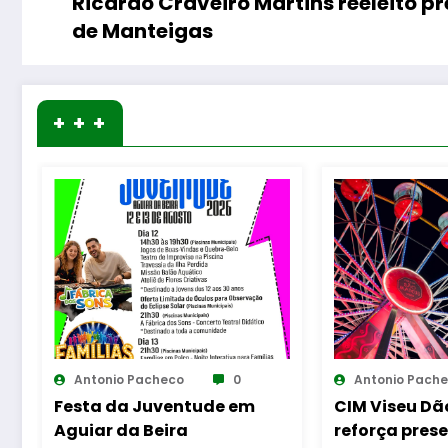
Ricardo Craveiro Martins reeleito p
de Manteigas
+ + +
Antonio Pacheco
0
Antonio Pach
CIM Viseu Dão Lafões
Mangualde – 
reforça presença da
“Patas no Pa