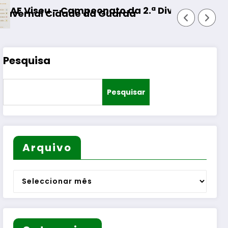
ª Divisão Distrital – ISOJOFER sorteado
Fornos de Algodres – Moment
Pesquisa
Pesquisar
Arquivo
Arquivo