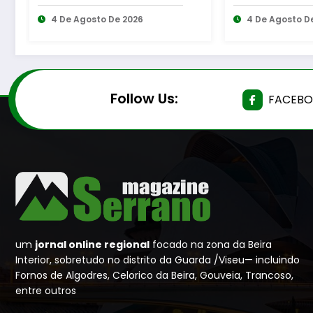
região na guardiã das
venceu a edi
feiras populares
4 De Agosto De 2026
2026 do Orç
3 De Agosto D
Participativ
Follow Us:
FACEB
um
jornal online regional
focado na zona da Beira
Interior, sobretudo no distrito da Guarda /Viseu— incluindo
Fornos de Algodres, Celorico da Beira, Gouveia, Trancoso,
entre outros