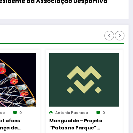
residente da Associação Desportiva
eco
0
Antonio Pacheco
0
Projeto
Casa de Santar Vinhos
rque”
destaca três sugestões