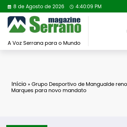
Saltar
8 de Agosto de 2026
4:40:11 PM
para
o
conteúdo
A Voz Serrana para o Mundo
Início
»
Grupo Desportivo de Mangualde ren
Marques para novo mandato