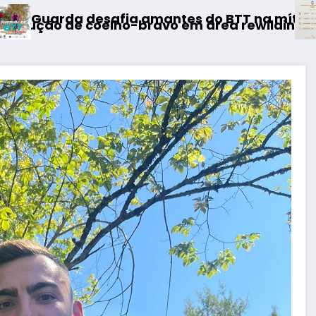
AF Viseu – Campeonato da 2.
do BTT na mítica Invernal Cidade da Guarda
 área rewilding