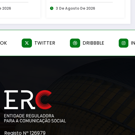
ção de
para os melhores
amento
e 2026
momentos do verão
6 De Agosto De 2026
o Jovem
OOK
TWITTER
DRIBBBLE
I
Registo Nº 126979