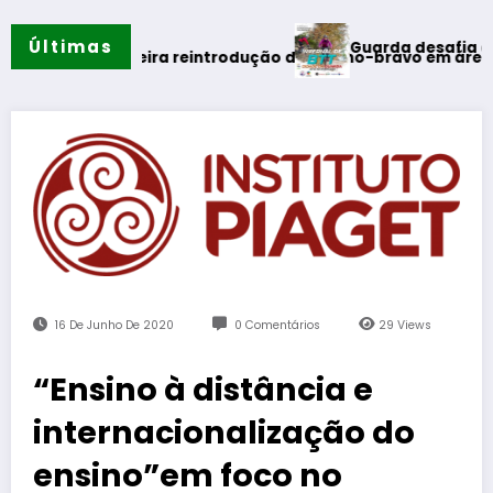
Últimas
Guarda desafia amantes do B
rão
a primeira reintrodução de coelho-bravo em área rewilding
16 De Junho De 2020
0 Comentários
29
Views
“Ensino à distância e
internacionalização do
ensino”em foco no