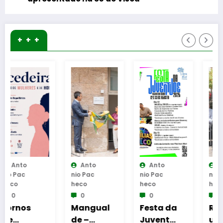
+ + +
Anto
Anto
Anto
Nio Pac
Nio Pac
Nio Pac
Heco
Heco
Heco
0
0
0
Mangual
Festa da
Reinaug
de –
Juventu
uração