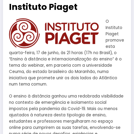
Instituto Piaget
O
Instituto
Piaget
promove
esta
quarta-feira, 17 de junho, às 21 horas (17h no Brasil), o
“Ensino à distância e internacionalização do ensino” é o
tema do webinar, em parceria com a universidade
Ceuma, do estado brasileiro do Maranhão, numa
iniciativa que promete unir os dois lados do Atlântico
num tema comum.
O ensino à distância ganhou uma redobrada visibilidade
no contexto de emergência e isolamento social
impostos pela pandemia da Covid-19. Mais ou menos
ajustados à natureza desta tipologia de ensino,
estudantes e professores mergulharam no espaço
online para cumprirem as suas tarefas, envolvendo-se
numa série de novos desafios, exigências e