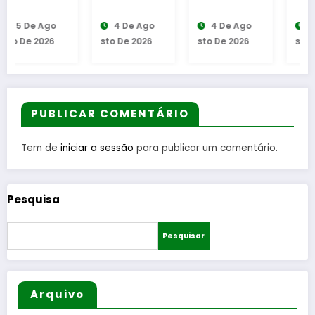
Inaugur
de em
da
4 De Ago
4 De Ago
6 De Ago
ação da
Aguiar
Cabine
Sto De 2026
Sto De 2026
Sto De 2026
Requalifi
da Beira
de
cação
Leitura
do
em
Bairro
Gouveia
Municip
PUBLICAR COMENTÁRIO
al
Tem de
iniciar a sessão
para publicar um comentário.
Pesquisa
Pesquisar
Arquivo