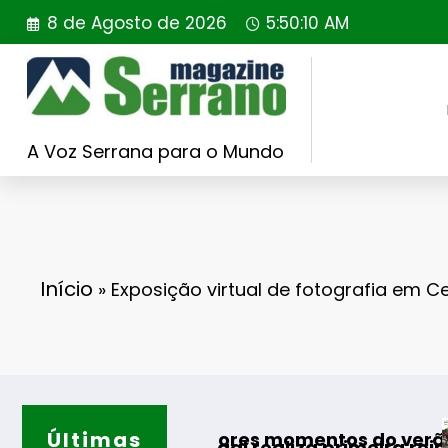
Saltar
8 de Agosto de 2026
5:50:11 AM
para
o
conteúdo
A Voz Serrana para o Mundo
Início
»
Exposição virtual de fotografia em Ce
Últimas
Guarda desafia 
elhores momentos do verão
ugal realiza primeira reintrodução de coelho-