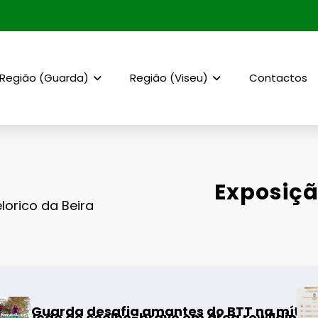
Região (Guarda)
Região (Viseu)
Contactos
Exposiçã
lorico da Beira
AF Viseu – Campeona
amantes do BTT na mítica Invernal Cidade da 
bravo em área rewilding