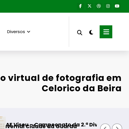
Diversos
o virtual de fotografia em
Celorico da Beira
to da 2.ª Divisão Distrital – ISOJOFER sortead
Fornos de Algodres –
Guarda