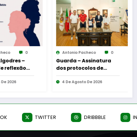
nio Pacheco
0
Antonio Pacheco
0
a – Assinatura
Reinauguração da
rotocolos de
Cabine de Leitura em
ração entre
Gouveia
iros Egitanienses
 Agosto De 2026
6 De Agosto De 2026
ersas Freguesias
OOK
TWITTER
DRIBBBLE
I