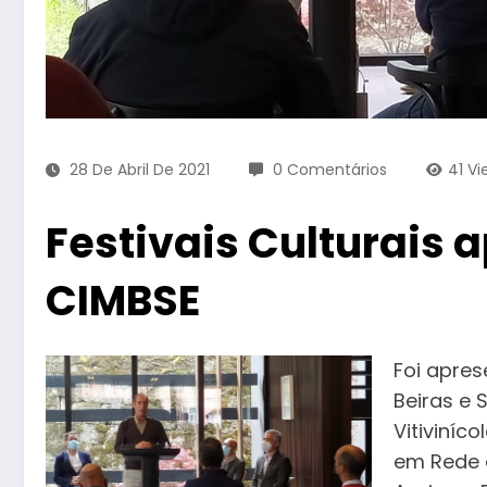
28 De Abril De 2021
0 Comentários
41
Vi
Festivais Culturais 
CIMBSE
Foi apre
Beiras e 
Vitiviníco
em Rede a