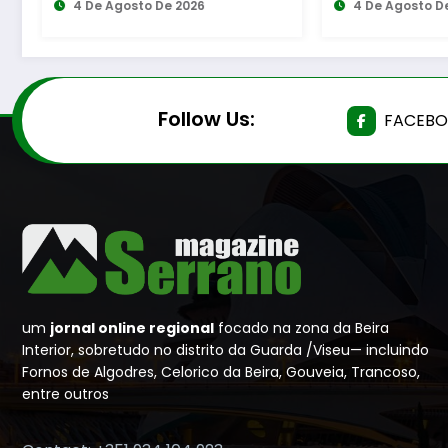
aproximar população
4 De Agosto De 2026
proteção d
4 De Agosto 
dos serviços essenciais
biodiversid
Follow Us:
FACEB
um
jornal online regional
focado na zona da Beira
Interior, sobretudo no distrito da Guarda /Viseu— incluindo
Fornos de Algodres, Celorico da Beira, Gouveia, Trancoso,
entre outros