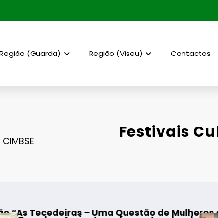
Região (Guarda)
Região (Viseu)
Contactos
Festivais Cu
a CIMBSE
Uma Questão de Mulheres e de Homens”