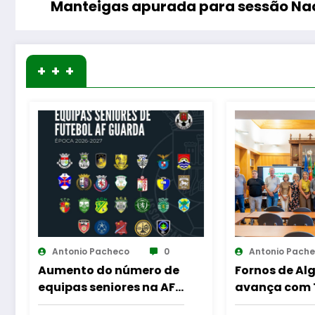
Manteigas apurada para sessão Na
+ + +
Antonio Pacheco
0
Antonio Pac
Fornos de Algodres
Ribeira da
avança com Transporte
alvo de int
Público Flexível para
para reforça