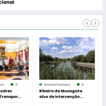
cional
heco
0
Antonio Pacheco
0
 Muxagata
Guarda desafia
ervenção
amantes do BTT na
r a
mítica Invernal Cidade