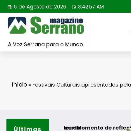
Saltar
6 de Agosto de 2026
3:42:59 AM
para
o
conteúdo
A Voz Serrana para o Mundo
Início
»
Festivais Culturais apresentados pel
orteado
dres – Momento de reflexão “As Tecedeiras – 
Últimas