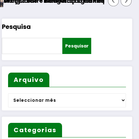
ros Egitanienses e diversas Freguesias
ação da Requalificação do Bairro Municipal
Pesquisa
Pesquisar
Arquivo
Arquivo
Categorias