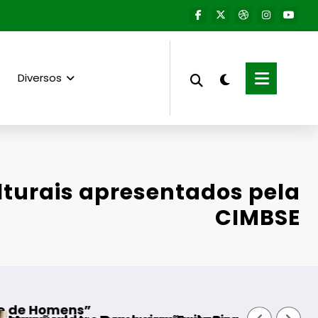
Diversos
lturais apresentados pela
CIMBSE
Aumento do número de 