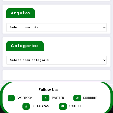
o
Questão
de
Mulheres
Arquivo
e de
Homens
Arquivo
”
Categorias
Categorias
Follow Us:
FACEBOOK
TWITTER
DRIBBBLE
INSTAGRAM
YOUTUBE