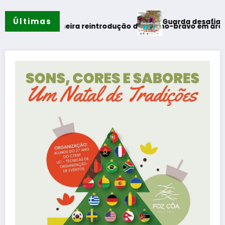
Últimas
Guarda desafia amantes 
o verão
ealiza primeira reintrodução de coelho-bravo em área rewild