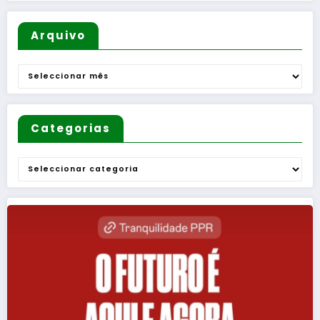
de
verão
Mulheres
Arquivo
e de
Homens
Arquivo
”
Categorias
Categorias