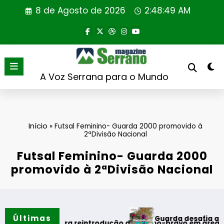
Saltar
8 de Agosto de 2026
2:48:49 AM
para
o
conteúdo
A Voz Serrana para o Mundo
Início
»
Futsal Feminino- Guarda 2000 promovido à
2ªDivisão Nacional
Futsal Feminino- Guarda 2000
promovido à 2ªDivisão Nacional
Últimas
Guarda desafia amantes do B
ão
a primeira reintrodução de coelho-bravo em área rewilding