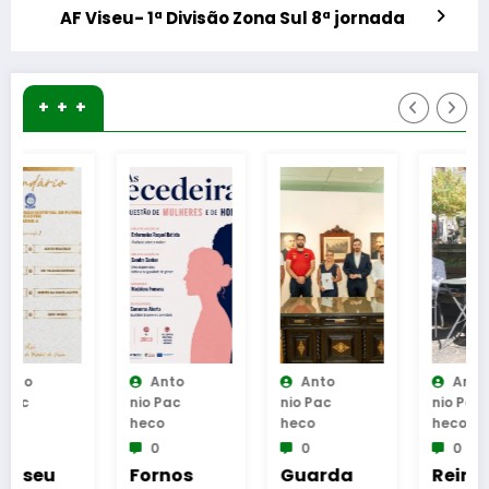
AF Viseu- 1ª Divisão Zona Sul 8ª jornada
+ + +
Anto
Anto
Anto
Nio Pac
Nio Pac
Nio Pac
Heco
Heco
Heco
0
0
0
Fornos
Guarda
Reinaug